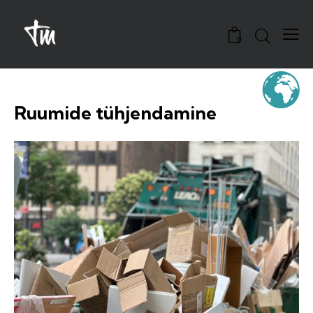
0
Ruumide tühjendamine