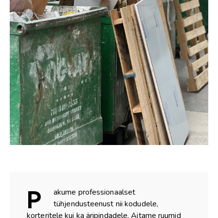
P
akume professionaalset
tühjendusteenust nii kodudele,
korteritele kui ka äripindadele. Aitame ruumid