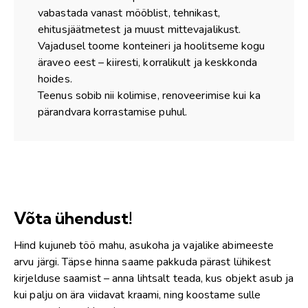
vabastada vanast mööblist, tehnikast,
ehitusjäätmetest ja muust mittevajalikust.
Vajadusel toome konteineri ja hoolitseme kogu
äraveo eest – kiiresti, korralikult ja keskkonda
hoides.
Teenus sobib nii kolimise, renoveerimise kui ka
pärandvara korrastamise puhul.
Võta ühendust!
Hind kujuneb töö mahu, asukoha ja vajalike abimeeste
arvu järgi. Täpse hinna saame pakkuda pärast lühikest
kirjelduse saamist – anna lihtsalt teada, kus objekt asub ja
kui palju on ära viidavat kraami, ning koostame sulle