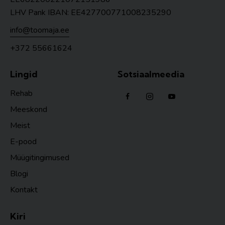
LHV Pank IBAN: EE427700771008235290
info@toomaja.ee
+372 55661624
Lingid
Sotsiaalmeedia
Rehab
Meeskond
Meist
E-pood
Müügitingimused
Blogi
Kontakt
Kiri