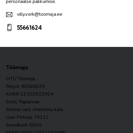
personaalse pakkumise.
villy.vork@toomaja.ee
E-
55661624
m
Ph
ail:
on
e:
Töömaja
MTÜ Töömaja
Reg.nr. 80568039
KMKR
EE102923904
Eesti, Raplamaa
Kehtna vald, Ahekõnnu küla,
Uue-Petrula, 79111
Swedbank IBAN:
EE682200221072151986